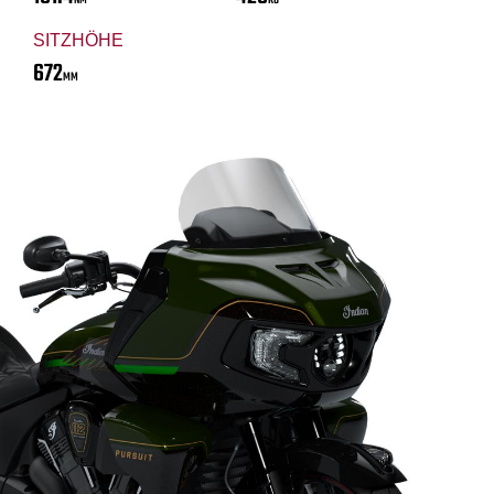
NM
KG
SITZHÖHE
672
MM