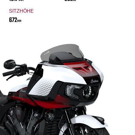
NM
KG
SITZHÖHE
672
MM