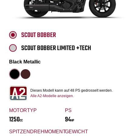
SCOUT BOBBER
SCOUT BOBBER LIMITED +TECH
Black Metallic
Dieses Modell kann auf 48 PS gedrosselt werden.
Alle A2-Modelle anzeigen.
MOTORTYP
PS
1250
94
CC
HP
SPITZENDREHMOMENT
GEWICHT