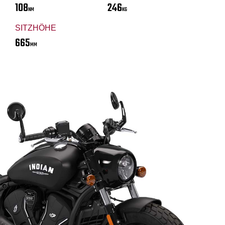
108
246
NM
KG
SITZHÖHE
665
MM